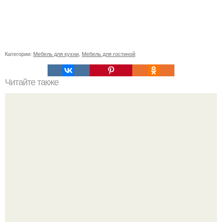
Категории:
Мебель для кухни
,
Мебель для гостиной
Читайте также
Сколько сохнут обои на флизелиновой основе после
поклейки. Когда высохнет клей?