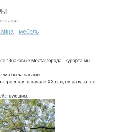
РЫ
е статьи
зайна
мебель
 все "Знаковые Места"города - курорта мы
время была часами.
троенная в начале XX в. и, ни разу за это
едействующим.