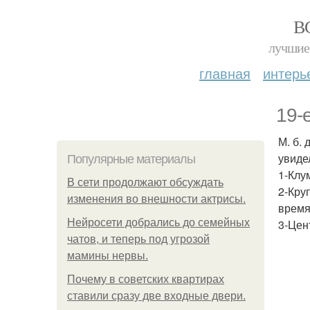
В
лучшие 
главная
интерь
19-
М. б.
увиде
Популярные материалы
1-Клу
В сети продолжают обсуждать
2-Кру
изменения во внешности актрисы.
время
Нейросети добрались до семейных
3-Цен
чатов, и теперь под угрозой
мамины нервы.
Почему в советских квартирах
ставили сразу две входные двери.