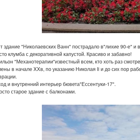
от здание "Николаевских Ванн" пострадало в"лихие 90-е" и
сто клумба с декоративной капустой. Красиво и забавно!
ильон "Механотерапии"известный всем, кто хоть раз смотре
лены в начале XXв, по указанию Николая Ii и до сих пор раб
врации.
вход и внутренний интерьер бювета"Ессентуки-17".
осто старое здание с балконами.