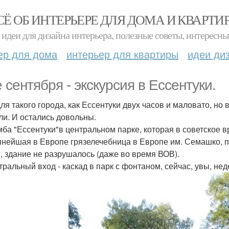
СЁ ОБ ИНТЕРЬЕРЕ ДЛЯ ДОМА И КВАРТИ
идеи для дизайна интерьера, полезные советы, интересны
ер для дома
интерьер для квартиры
идеи ди
е сентября - экскурсия в Ессентуки.
 для такого города, как Ессентуки двух часов и маловато, но
ли. И остались довольны.
мба "Ессентуки"в центральном парке, которая в советское 
пнейшая в Европе грязелечебница в Европе им. Семашко, пос
, здание не разрушалось (даже во время ВОВ).
тральный вход - каскад в парк с фонтаном, сейчас, увы, н