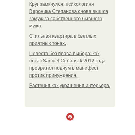
Круг замкнулся: психологиня
Вероника Степанова снова вышла
замуж за собственного бывшего
мужа.
Стильная квартира в светлых
приятных тонах.
Невеста без права выбора: как
показ Samuel Cirnansck 2012 года
превратил подиум в манифест
против принуждения.
Растения как украшения интерьера.