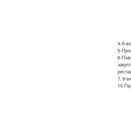
4-А в
5-Про
6-Пав
закуп
реста
7, 8-
10-Пр