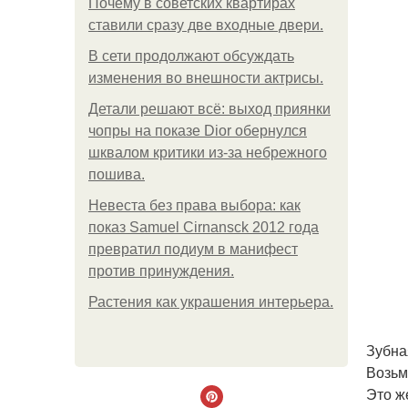
Почему в советских квартирах
ставили сразу две входные двери.
В сети продолжают обсуждать
изменения во внешности актрисы.
Детали решают всё: выход приянки
чопры на показе Dior обернулся
шквалом критики из-за небрежного
пошива.
Невеста без права выбора: как
показ Samuel Cirnansck 2012 года
превратил подиум в манифест
против принуждения.
Растения как украшения интерьера.
Зубна
Возьм
Это ж