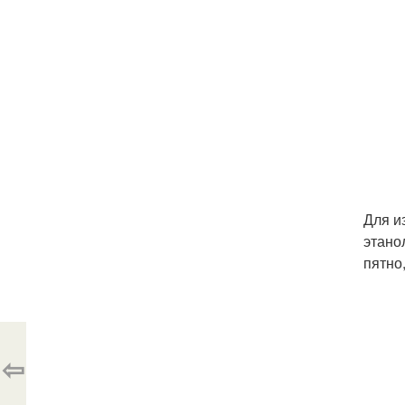
Для и
этано
пятно
⇦