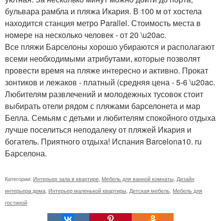
бульвара рамбла и пляжа Икария. В 100 м от хостела
находится станция метро Parallel. Стоимость места в
номере на несколько человек - от 20 \u20ac.
Все пляжи Барселоны хорошо убираются и располагают
всеми необходимыми атрибутами, которые позволят
провести время на пляже интересно и активно. Прокат
зонтиков и лежаков - платный (средняя цена - 5-6 \u20ac.
Любителям развлечений и молодежных тусовок стоит
выбирать отели рядом с пляжами барселонета и мар
Белла. Семьям с детьми и любителям спокойного отдыха
лучше поселиться неподалеку от пляжей Икария и
богатель. Приятного отдыха! Испания Barcelona10. ru
Барселона.
Категории:
Интерьер зала в квартире
,
Мебель для ванной комнаты
,
Дизайн
интерьера дома
,
Интерьер маленькой квартиры
,
Детская мебель
,
Мебель для
гостиной