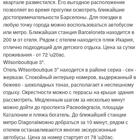
квартале разместился. Его выгодное расположение
позволяет во время прогулки осмотреть ближайшие
достопримечательности Барселоны. Для поездки в
любую точку города можно воспользоваться автобусом
или метро. Ближайшая станция Barceloneta находится в
200 м от отеля. Рядом с отелем находится пляж Икария,
отлично подходящий для детского отдыха. Цена за сутки
проживания - от 72 \u20ac.
Wilsonboutique 3*.
Отель Wilsonboutique 3* находится в районе сериа - сен -
жервази. Спокойный интерьер номеров, выдержанный в
бежево - шоколадных тонах, располагает к неспешному
отдыху. Окрестности можно с террасы на крыше здания
рассмотреть. Медленным шагом за несколько минут
можно дойти до проспекта Paceodegracia, площади
Каталонии и пляжа богатель. До ближайшей станции
метро Diagonalможно добраться за 10 минут, рядом с
отелем останавливаются многие экскурсионные
автобусы. Цена за номер стартует от 78 \u20ac.