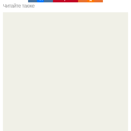
Читайте также
Кирпич в интерьере кухни.
Детали решают всё: выход приянки чопры на показе Dior
обернулся шквалом критики из-за небрежного пошива.