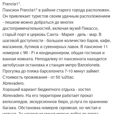
Francia1*.
Пансион Francia1* в районе старого города расположен.
Он привлекает туристов своим удачным расположением
- пешком можно добраться до многих
достопримечательностей, включая музей Пикассо,
старый порт и церковь Санта - Мария - дель - мар. В
шаговой доступности - большое количество баров, кафе,
магазинов, бутиков и сувенирных лавок. В пансионе 11
номеров с Wi - Fi и кондиционером, общая гостиная и
ванная комната. Неподалеку от пансионата находится
автобусная остановка и станция метро Barceloneta.
Прогулка до пляжа барселонета 7-10 минут займет.
Стоимость проживания - от 50 \u20ac.
Abrevadero.
Хороший вариант бюджетного отдыха - хостел
Abrevadero. На его территории работает прокат
велосипедов, экскурсионное бюро, услуга по хранению
багажа. Обстановка номеров скромная, но чистая и
уютная. За несколько минут можно дойти до порта,