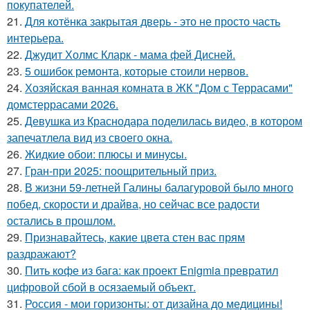
покупателей.
21.
Для котёнка закрытая дверь - это не просто часть
интерьера.
22.
Джудит Холмс Кларк - мама фей Дисней.
23.
5 ошибок ремонта, которые стоили нервов.
24.
Хозяйская ванная комната в ЖК "Дом с Террасами"
домстеррасами 2026.
25.
Девушка из Краснодара поделилась видео, в котором
запечатлела вид из своего окна.
26.
Жидкиe обои: плюсы и минуcы.
27.
Гран-при 2025: поощрительный приз.
28.
В жизни 59-летней Галины балагуровой было много
побед, скорости и драйва, но сейчас все радости
остались в прошлом.
29.
Признавайтесь, какие цвета стен вас прям
раздражают?
30.
Пить кофе из бага: как проект Enigmia превратил
цифровой сбой в осязаемый объект.
31.
Россия - мои горизонты: от дизайна до медицины!