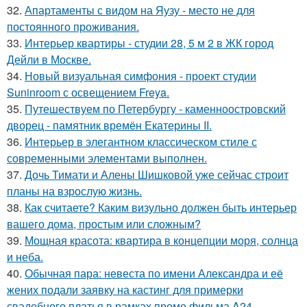
32.
Апартаменты с видом на Яузу - место не для
постоянного проживания.
33.
Интерьер квартиры - студии 28, 5 м 2 в ЖК город
Дейли в Москве.
34.
Новый визуальная симфония - проект студии
Suninroom с освещением Freya.
35.
Путешествуем по Петербургу - каменноостровский
дворец - памятник времён Екатерины II.
36.
Интерьер в элегантном классическом стиле с
современными элементами выполнен.
37.
Дочь Тимати и Алены Шишковой уже сейчас строит
планы на взрослую жизнь.
38.
Как считаете? Каким визульно должен быть интерьер
вашего дома, простым или сложным?
39.
Мощная красота: квартира в концепции моря, солнца
и неба.
40.
Обычная пара: невеста по имени Александра и её
жених подали заявку на кастинг для примерки
свадебного платья в рамках промо фильма A24.