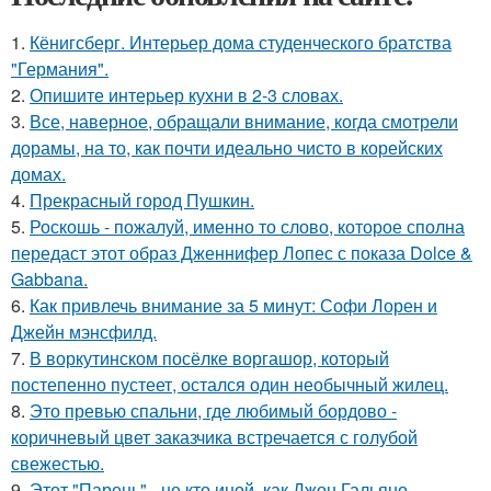
1.
Кёнигсберг. Интерьер дома студенческого братства
"Германия".
2.
Опишите интерьер кухни в 2-3 словах.
3.
Все, наверное, обращали внимание, когда смотрели
дорамы, на то, как почти идеально чисто в корейских
домах.
4.
Прекрасный город Пушкин.
5.
Роскошь - пожалуй, именно то слово, которое сполна
передаст этот образ Дженнифер Лопес с показа Dolce &
Gabbana.
6.
Как привлечь внимание за 5 минут: Софи Лорен и
Джейн мэнсфилд.
7.
В воркутинском посёлке воргашор, который
постепенно пустеет, остался один необычный жилец.
8.
Это превью спальни, где любимый бордово -
коричневый цвет заказчика встречается с голубой
свежестью.
9.
Этот "Парень" - не кто иной, как Джон Гальяно