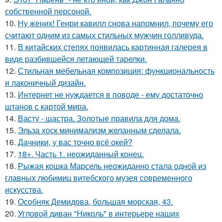
собственной персоной.
10.
Ну жених! Генри кавилл снова напомнил, почему его
считают одним из самых стильных мужчин голливуда.
11.
В китайских степях появилась картинная галерея в
виде разбившейся летающей тарелки.
12.
Стильная мебельная композиция: функциональность
и лаконичный дизайн.
13.
Интернет не нуждается в поводе - ему достаточно
штанов с картой мира.
14.
Васту - шастра. Золотые правила для дома.
15.
Эльза хоск минимализм желанным сделала.
16.
Дачники, у вас точно всё окей?
17.
18+. Часть 1. неожиданный конец.
18.
Рыжая кошка Марсель неожиданно стала одной из
главных любимиц витебского музея современного
искусства.
19.
Особняк Демидова, большая морская, 43.
20.
Угловой диван "Николь" в интерьере наших