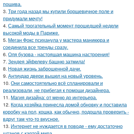
пошива.
3.
Три года назад мы купили борщевичное поле и
придумали мечту!
4.
Самый трогательный момент прошедшей недели
высокой моды в Париже.
5.
Меган Фокс психанула у мастера маникюра и
соединила все тренды сразу.
6.
Оля бузова - настоящая машина настроения!
7.
Зендея эйфелеву башню затмила!
8.
Новая жизнь заброшенной дачи.
9.
Антиудар двери вышел на новый уровень.
10.
Они самостоятельно всё спланировали и
реализовали, не прибегая к помощи дизайнера.
11.
Магия дизайна: от меню до интерьера.
12.
Когда хозяйка принесла домой обновку и поставила
коробку на пол, кошка, как обычно, подошла проверить -
вдруг там что-то вкусное.
13.
Интернет не нуждается в поводе - ему достаточно
штанов с картой мира.