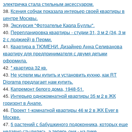
электричка стала стильным аксессуаром.
38.
Ксения собчак показала интерьер своей квартиры в
центре Москвы.
39.
Экскурсия "Фотоателье Карла Буллы".
40.
Перепланировка квартиры - студии 31, 3 м 2 (34, 3 м
2 с лоджией) в Перми.
41.
Квартира в ТЮМЕНИ. Дизайнер Анна Селиванова
квартиру для предпринимателя с двумя детьми
оформила.
42.
* квартира 32 кв.
43.
Не успели мы купить и установить кухню, как RT
Diorama предлагает нам купить.
44.
Капремонт белого дома, 1948-51.
45.
Интерьер однокомнатной квартиры 35 м 2 в ЖК
горизонт в Анапе.
46.
Проект 1-комнатной квартиры 46 м 2 в ЖК Ever в
Москве.
47.
5 растений с бабушкиного подоконника, которых еще
недавно стыдились, а теперь они - на пике