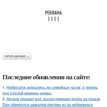
читать дальше →
Последние обновления на сайте:
1.
Нейросети добрались до семейных чатов, и теперь
под угрозой мамины нервы.
2.
Детали решают всё: выход приянки чопры на показе
Dior обернулся шквалом критики из-за небрежного