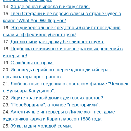
14.
Ханде эрчел выросла в икону стиля.
15.
Гвен Стефани и ее версия Алисы в стране чудес в
клипе "What You Waiting For?
16.
Это универсальное средство избавит от оседания
пыли и эффективно уберёт грязь!
17.
Джоли выбирает драму без лишнего шума.
18.
Подборка нетипичных и очень красивых решений в
интерьере!
19.
С любовью к горам.
20.
Исповедь серийного переездного дизайнера -
организатора пространств.
21.
Любопытные сведения о советском фильме "Человек
с Бульвара Капуцинов".
22.
Ищите красивый домик для своих цветов?
23.
"Переборщили", а точнее "перегорчили".
24.
Аутентичные интерьеры в Лилле хюттнес, доме
художников карла и Карин ларссон 1888 года.
25.
39 кв. м для молодой семьи.