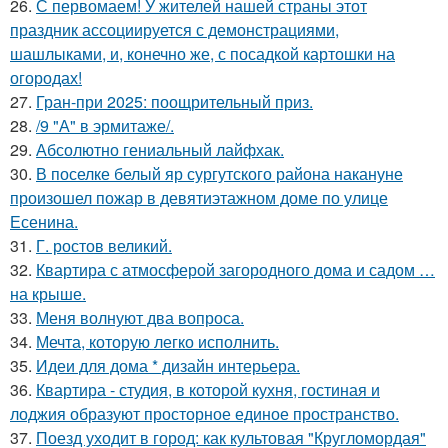
26.
С первомаем! У жителей нашей страны этот
праздник ассоциируется с демонстрациями,
шашлыками, и, конечно же, с посадкой картошки на
огородах!
27.
Гран-при 2025: поощрительный приз.
28.
/9 "А" в эрмитаже/.
29.
Абсолютно гениальный лайфхак.
30.
В поселке белый яр сургутского района накануне
произошел пожар в девятиэтажном доме по улице
Есенина.
31.
Г. ростов великий.
32.
Квартира с атмосферой загородного дома и садом …
на крыше.
33.
Меня волнуют два вопроса.
34.
Мечта, которую легко исполнить.
35.
Идеи для дома * дизайн интерьера.
36.
Квартира - студия, в которой кухня, гостиная и
лоджия образуют просторное единое пространство.
37.
Поезд уходит в город: как культовая "Кругломордая"