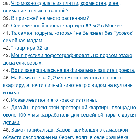
38.
Что можно сделать из плитки, кроме стен, и не ,
внимание, только в ванной?
39.
В прихожей не место растениям?
40.
Современный проект квартиры 62 м 2 в Москве.
41.
Та самая подруга, которая "не Выживет без Тусовок"
семейная мадам.
42.
* квартира 32 кв.
43.
Меня пустили пофотографировать на первом этаже
дома елисеевых.
44.
Вот и завершилась наша финальная защита проекта.
45.
На Камчатке за 2, 2 млн можно купить не просто
квартиру, а почти личный кинотеатр с видом на вулканы
и океан.
46.
Исаак левитан и его краски из глины.
47.
Дизайн - проект этой просторной квартиры площадью
около 100 м мы разработали для семейной пары с двумя
детьми.
48.
Замок гарибальди. Замок гарибальди в самарской
области расположен на берегу волги в селе хрящёвка.