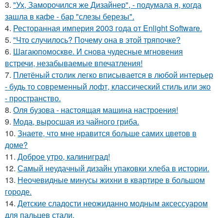
3.
"Ух, Заморочился же Дизайнер", - подумала я, когда
зашла в кафе - бар "слезы березы".
4.
Ресторанная империя 2003 года от Enlight Software.
5.
"Что случилось? Почему она в этой тряпочке?
6.
Шагаюпомоскве. И снова чудесные мгновения
встречи, незабываемые впечатления!
7.
Плетёный столик легко вписывается в любой интерьер
- будь то современный лофт, классический стиль или эко
- пространство.
8.
Оля бузова - настоящая машина настроения!
9.
Мода, выросшая из чайного гриба.
10.
Знаете, что мне нравится больше самих цветов в
доме?
11.
Доброе утро, калиниград!
12.
Самый неудачный дизайн упаковки хлеба в истории.
13.
Неочевидные минусы жихни в квартире в большом
городе.
14.
Детские сладости неожиданно модным аксессуаром
для пальцев стали.