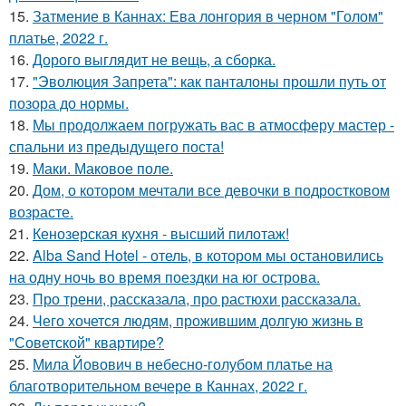
15.
Затмение в Каннах: Ева лонгория в черном "Голом"
платье, 2022 г.
16.
Дорого выглядит не вещь, а сборка.
17.
"Эволюция Запрета": как панталоны прошли путь от
позора до нормы.
18.
Мы продолжаем погружать вас в атмосферу мастер -
спальни из предыдущего поста!
19.
Маки. Маковое поле.
20.
Дом, о котором мечтали все девочки в подростковом
возрасте.
21.
Кенозерская кухня - высший пилотаж!
22.
Alba Sand Hotel - отель, в котором мы остановились
на одну ночь во время поездки на юг острова.
23.
Про трени, рассказала, про растюхи рассказала.
24.
Чего хочется людям, прожившим долгую жизнь в
"Советской" квартире?
25.
Мила Йовович в небесно-голубом платье на
благотворительном вечере в Каннах, 2022 г.