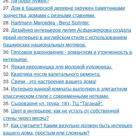
26.
Ли порог нужен?
27.
Дом в башкирской деревне окружен памятниками
зодчества, домами с резными ставнями.
28.
Hartmann Mercedes - Benz Sprinter.
29.
Дизайнер интерьеров лилия Асфандиярова создала
яркий интерьер в английском стиле с использованием
башкирских национальных мотивов.
30.
Гипсовое вдохновение - романтизм и утонченность в
интерьере.
31.
Яркая евродвушка для молодой художницы.
32.
Квартира после капитального ремонта.
33.
Свечи - это настроение вашего дома!
34.
Интерьер ванной комнаты выполнен в элегантном
классическом стиле с современными нотками.
35.
Сыроварня ул. труда, 181, ТЦ "Таганай".
36.
Цвет в интерьере: как не устать от собственной
стены через месяц?
37.
Как считаете? Каким визульно должен быть интерьер
вашего дома, простым или сложным?