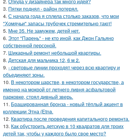
2.
Откуда у дизайнера так много идей?
3.
Пятки поднял - район потерял.
4.
С начала года я сплела столько заказов, что мои
"Хомячьи" запасы трубочек стремительно тают!
5.
Мне 35. Не замужем, детей нет.
6.
Этот "Парень" - не кто иной, как Джон Гальяно
собственной персоной.
7.
Шикарный ремонт небольшой квартиры.
8.
Детская для мальчика 12, 6 м 2.
9.
- световые линии проходят через всю квартиру и
объединяют зоны.
10.
В некотором царстве, в некотором государстве, а
именно на мокрой от летнего ливня асфальтовой
парковке, стоял дивный зверь.
11.
Брашированная бронза - новый тёплый акцент в
коллекции Этна (Etna.
12.
Квартира после проведения капитального ремонта.
13.
Как обустроить детскую в 10 квадратов для троих
детей так, чтобы у каждого было свое место?