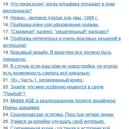
14.
Что происходит, когда хрущёвка попадает в руки
миллениала?
15.
Нежно - лиловое платье для умы, 1995 г.
16.
Подборка идеи для оформления лоджии.
17.
"Скромная" налево, "решительный" направо?
18.
Подборка нетипичных и очень красивых решений в
интерьере!
19.
Красивый дизайн. В квартире все должно быть
прекрасно.
20.
В случае если ваш дом не новостройка, не всегда
есть возможность сделать всё идеально.
21.
18+. Часть 1. неожиданный конец.
22.
Знаете, что мне особенно нравится в свече
"Прибой"?
23.
Middle AGE в реализованном проекте дизайнера
Ирины шишимки.
24.
Скандинавская эстетика. Простые четкие линии.
25.
Учимся за копейки улучшать свой интерьер.
26.
Современная кухня - гостиная в исторической