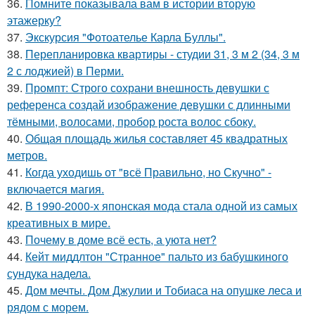
36.
Помните показывала вам в истории вторую
этажерку?
37.
Экскурсия "Фотоателье Карла Буллы".
38.
Перепланировка квартиры - студии 31, 3 м 2 (34, 3 м
2 с лоджией) в Перми.
39.
Промпт: Строго сохрани внешность девушки с
референса создай изображение девушки с длинными
тёмными, волосами, пробор роста волос сбоку.
40.
Общая площадь жилья составляет 45 квадратных
метров.
41.
Когда уходишь от "всё Правильно, но Скучно" -
включается магия.
42.
В 1990-2000-х японская мода стала одной из самых
креативных в мире.
43.
Почему в доме всё есть, а уюта нет?
44.
Кейт миддлтон "Странное" пальто из бабушкиного
сундука надела.
45.
Дом мечты. Дом Джулии и Тобиаса на опушке леса и
рядом с морем.