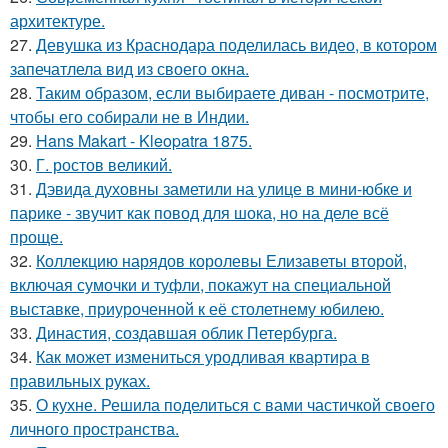
архитектуре.
27.
Девушка из Краснодара поделилась видео, в котором
запечатлела вид из своего окна.
28.
Таким образом, если выбираете диван - посмотрите,
чтобы его собирали не в Индии.
29.
Hans Makart - Kleopatra 1875.
30.
Г. ростов великий.
31.
Дэвида духовны заметили на улице в мини-юбке и
парике - звучит как повод для шока, но на деле всё
проще.
32.
Коллекцию нарядов королевы Елизаветы второй,
включая сумочки и туфли, покажут на специальной
выставке, приуроченной к её столетнему юбилею.
33.
Династия, создавшая облик Петербурга.
34.
Как может измениться уродливая квартира в
правильных руках.
35.
О кухне. Решила поделиться с вами частичкой своего
личного пространства.