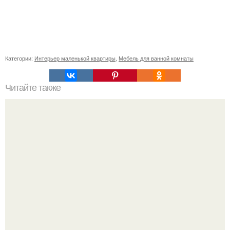
Категории:
Интерьер маленькой квартиры
,
Мебель для ванной комнаты
Читайте также
Сочетание цветов бежевого и серого в интерьере. КАК
ВНЕДРИТЬ СОЧЕТАНИЕ СЕРОГО И БЕЖЕВОГО В
ИНТЕРЬЕР ГОСТИНОЙ