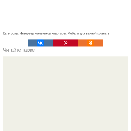
Категории:
Интерьер маленькой квартиры
,
Мебель для ванной комнаты
Читайте также
Сочетание цветов бежевого и серого в интерьере. КАК
ВНЕДРИТЬ СОЧЕТАНИЕ СЕРОГО И БЕЖЕВОГО В
ИНТЕРЬЕР ГОСТИНОЙ