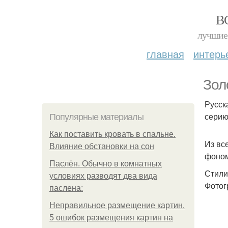
В
лучшие 
главная
интерь
Зол
Русск
серию
Популярные материалы
Как поставить кровать в спальне.
Из вс
Влияние обстановки на сон
фоном
Паслён. Обычно в комнатных
Стили
условиях разводят два вида
Фотог
паслена:
Неправильное размещение картин.
5 ошибок размещения картин на