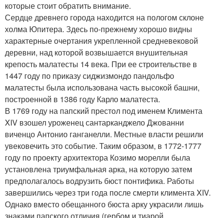
которые стоит обратить внимание.
Сердце древнего города находится на пологом склоне
холма Юпитера. Здесь по-прежнему хорошо видны
характерные очертания укрепленной средневековой
деревни, над которой возвышается внушительная
крепость малатесты 14 века. При ее строительстве в
1447 году по приказу сиджизмондо пандольфо
малатесты была использована часть высокой башни,
построенной в 1386 году Карло малатеста.
В 1769 году на папский престол под именем Климента
XIV взошел уроженец сантарканджело Джованни
виченцо Антонио ганганелли. Местные власти решили
увековечить это событие. Таким образом, в 1772-1777
году по проекту архитектора Козимо морелли была
установлена триумфальная арка, на которую затем
предполагалось водрузить бюст понтифика. Работы
завершились через три года после смерти климента XIV.
Однако вместо обещанного бюста арку украсили лишь
знаками папского отличия (гербом и тиарой.