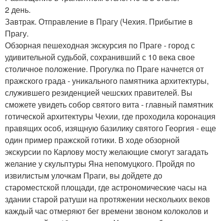
2 день.
Завтрак. Отправление в Прагу (Чехия. Прибытие в
Прагу.
Обзорная пешеходная экскурсия по Праге - город с
удивительной судьбой, сохранивший с 10 века свое
столичное положение. Прогулка по Праге начнется от
пражского града - уникального памятника архитектуры,
служившего резиденцией чешских правителей. Вы
сможете увидеть собор святого вита - главный памятник
готической архитектуры Чехии, где проходила коронация
правящих особ, изящную базилику святого Георгия - еще
один пример пражской готики. В ходе обзорной
экскурсии по Карлову мосту желающие смогут загадать
желание у скульптуры Яна непомуцкого. Пройдя по
извилистым улочкам Праги, вы дойдете до
староместской площади, где астрономические часы на
здании старой ратуши на протяжении нескольких веков
каждый час отмеряют бег времени звоном колоколов и