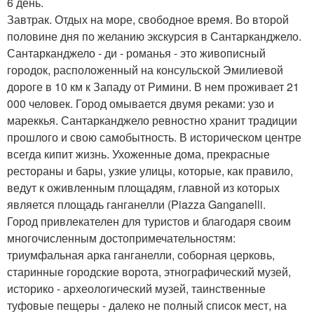
6 день.
Завтрак. Отдых на море, свободное время. Во второй
половине дня по желанию экскурсия в Сантарканджело.
Сантарканджело - ди - романья - это живописный
городок, расположенный на консульской Эмилиевой
дороге в 10 км к Западу от Римини. В нем проживает 21
000 человек. Город омывается двумя реками: узо и
мареккья. Сантарканджело ревностно хранит традиции
прошлого и свою самобытность. В историческом центре
всегда кипит жизнь. Ухоженные дома, прекрасные
рестораны и бары, узкие улицы, которые, как правило,
ведут к оживленным площадям, главной из которых
является площадь ганганелли (Piazza Ganganelli.
Город привлекателен для туристов и благодаря своим
многочисленным достопримечательностям:
триумфальная арка ганганелли, соборная церковь,
старинные городские ворота, этнографический музей,
историко - археологический музей, таинственные
туфовые пещеры - далеко не полный список мест, на