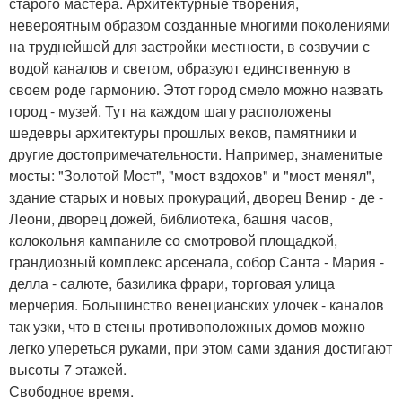
старого мастера. Архитектурные творения,
невероятным образом созданные многими поколениями
на труднейшей для застройки местности, в созвучии с
водой каналов и светом, образуют единственную в
своем роде гармонию. Этот город смело можно назвать
город - музей. Тут на каждом шагу расположены
шедевры архитектуры прошлых веков, памятники и
другие достопримечательности. Например, знаменитые
мосты: "Золотой Мост", "мост вздохов" и "мост менял",
здание старых и новых прокураций, дворец Венир - де -
Леони, дворец дожей, библиотека, башня часов,
колокольня кампаниле со смотровой площадкой,
грандиозный комплекс арсенала, собор Санта - Мария -
делла - салюте, базилика фрари, торговая улица
мерчерия. Большинство венецианских улочек - каналов
так узки, что в стены противоположных домов можно
легко упереться руками, при этом сами здания достигают
высоты 7 этажей.
Свободное время.