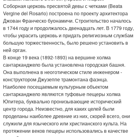
Соборная церковь пресвятой девы с четками (Beata
Vergine del Rosario) построена по проекту архитектора
Джован Франческо буонамичи. Строительство началось
в 1744 году и продолжалось двенадцать лет. В 1779 году,
чтобы украсить церковь и придать религиозным службам
большую торжественность, было решено установить в
ней орган.
В конце 19 века (1892-1893) на вершине холма
сантарканджело была установлена городская башня.
Она выполнена в неоготическом стиле инженером -
конструктором Джузеппе трамонтана фаэнца.
Наиболее посещаемым культурным объектом
сантарканджело являются туфовые пещеры холма
Юпитера, буквально пронизывающие исторический
центр города. Неизвестно, для каких целей были
проделаны наиболее древние из них, скорей всего, они
служили для языческого или христианского культа. На
протяжении веков пещеры использовались в качестве