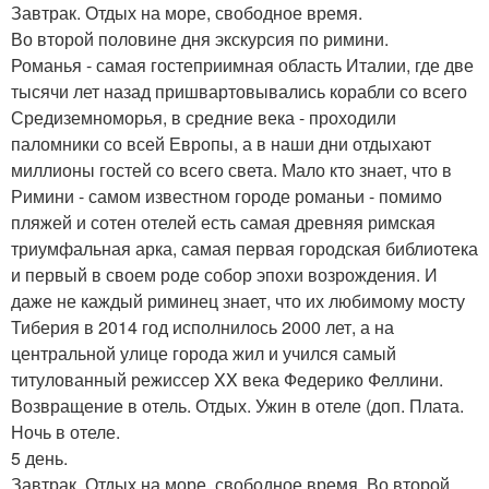
Завтрак. Отдых на море, свободное время.
Во второй половине дня экскурсия по римини.
Романья - самая гостеприимная область Италии, где две
тысячи лет назад пришвартовывались корабли со всего
Средиземноморья, в средние века - проходили
паломники со всей Европы, а в наши дни отдыхают
миллионы гостей со всего света. Мало кто знает, что в
Римини - самом известном городе романьи - помимо
пляжей и сотен отелей есть самая древняя римская
триумфальная арка, самая первая городская библиотека
и первый в своем роде собор эпохи возрождения. И
даже не каждый риминец знает, что их любимому мосту
Тиберия в 2014 год исполнилось 2000 лет, а на
центральной улице города жил и учился самый
титулованный режиссер XX века Федерико Феллини.
Возвращение в отель. Отдых. Ужин в отеле (доп. Плата.
Ночь в отеле.
5 день.
Завтрак. Отдых на море, свободное время. Во второй