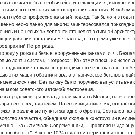
лов всю жизнь был необычайно увлекающимся, импульсив
антизма во всех своих многосторонних занятиях. В любом де
лял глубоко профессиональный подход. Так было и в годы 
шенно неожиданно для многих заинтересовался прикладной
обиль и на целых 15 лет почти отошел от активной архитект
юции рабочие поставили Безпалова, в то время уже извест
редприятий Петрограда.
 городу угрожали белые, вооруженные танками, и. Ф. Безп
овые ленты системы "Кегресса". Как отмечалось, их использ
ет подражание танкам по проходимости через канавы, по б
ью этих машин обратили врага в паническое бегство в район
 имеющихся лент Безпалову было поручено выпустить вне о
началом советского автомобилестроения.
лов продемонстрировал детали машин в Москве, на всеросси
збран его председателем. По его инициативе ряд московск
зжая в различные пункты западного фронта, Безпалов нал
водство запчастей, объединяя сходные конструкции в един
менно, - как Отмечали Современники, - Проявляя Выдающу
оспособность". В конце 1924 года из материалов ижорског