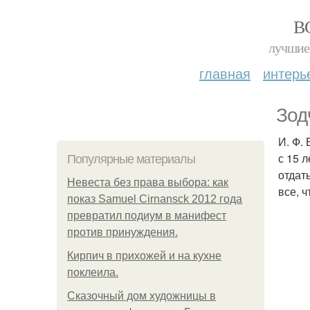
В
лучшие 
главная
интерь
Зод
И. Ф.
с 15 л
Популярные материалы
отдат
Невеста без права выбора: как
все, ч
показ Samuel Cirnansck 2012 года
превратил подиум в манифест
против принуждения.
Кирпич в прихожей и на кухне
поклеила.
Сказочный дом художницы в