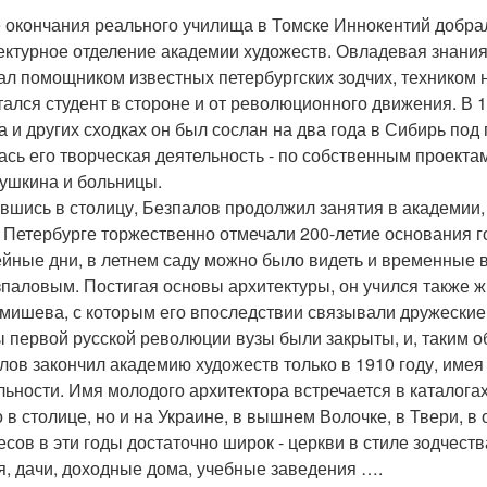
 окончания реального училища в Томске Иннокентий добралс
ектурное отделение академии художеств. Овладевая знания
ал помощником известных петербургских зодчих, техником н
тался студент в стороне и от революционного движения. В 1
а и других сходках он был сослан на два года в Сибирь под 
ась его творческая деятельность - по собственным проекта
 Пушкина и больницы.
вшись в столицу, Безпалов продолжил занятия в академии, 
в Петербурге торжественно отмечали 200-летие основания г
йные дни, в летнем саду можно было видеть и временные 
зпаловым. Постигая основы архитектуры, он учился также жив
мишева, с которым его впоследствии связывали дружеские
ы первой русской революции вузы были закрыты, и, таким 
лов закончил академию художеств только в 1910 году, имея
льности. Имя молодого архитектора встречается в каталогах
о в столице, но и на Украине, в вышнем Волочке, в Твери, в
есов в эти годы достаточно широк - церкви в стиле зодчес
я, дачи, доходные дома, учебные заведения ….