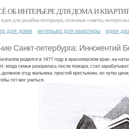
СЁ ОБ ИНТЕРЬЕРЕ ДЛЯ ДОМА И КВАРТИ
идеи для дизайна интерьера, полезные советы, интересны
ер для дома
интерьер для квартиры
идеи ди
чие Санкт-петербурга: Иннокентий Б
 Безпалов родился в 1877 году в красноярском крае, на ната
ет, когда семья разорилась после пожара, стал зарабатывать
ь должное отцу мальчика: простой крестьянин, он чутко це
тобы тот мог учиться.