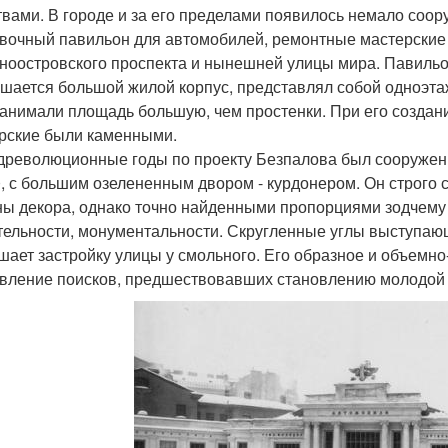
твами. В городе и за его пределами появилось немало соору
вочный павильон для автомобилей, ремонтные мастерские 
ноостровского проспекта и нынешней улицы мира. Павильон
шается большой жилой корпус, представлял собой одноэта
занимали площадь большую, чем простенки. При его создани
рские были каменными.
древолюционные годы по проекту Безпалова был сооружен
20, с большим озелененным двором - курдонером. Он строго
ы декора, однако точно найденными пропорциями зодчему 
тельности, монументальности. Скругленные углы выступаю
шает застройку улицы у смольного. Его образное и объем
вление поисков, предшествовавших становлению молодой 