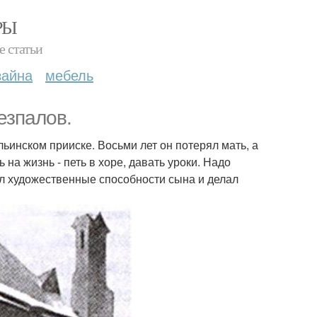
РЫ
е статьи
зайна
мебель
езпалов.
льинском прииске. Восьми лет он потерял мать, а
 на жизнь - петь в хоре, давать уроки. Надо
нил художественные способности сына и делал