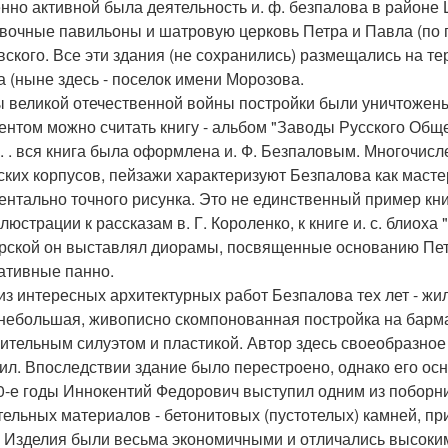
нно активной была деятельность и. ф. безпалова в районе 
вочные павильоны и шатровую церковь Петра и Павла (по п
вского. Все эти здания (не сохранились) размещались на те
а (ныне здесь - поселок имени Морозова.
ы великой отечественной войны постройки были уничтожен
ентом можно считать книгу - альбом "Заводы Русского Общ
г. . вся книга была оформлена и. Ф. Безпаловым. Многочис
ских корпусов, пейзажи характеризуют Безпалова как масте
ентально точного рисунка. Это не единственный пример кн
люстрации к рассказам в. Г. Короленко, к книге и. с. блиох
рской он выставлял диорамы, посвященные основанию Пет
ативные панно.
из интересных архитектурных работ Безпалова тех лет - жи
небольшая, живописно скомпонованная постройка на бармал
ительным силуэтом и пластикой. Автор здесь своеобразное
ил. Впоследствии здание было перестроено, однако его ос
0-е годы Иннокентий Федорович выступил одним из поборн
тельных материалов - бетонитовых (пустотелых) камней, 
. Изделия были весьма экономичными и отличались высоки