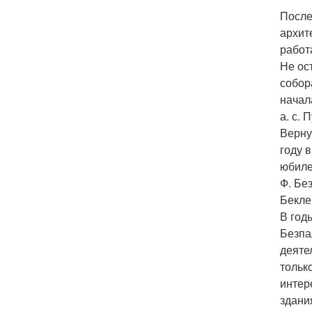
После
архит
работ
Не ос
собор
начал
а. с.
Верну
году 
юбиле
Ф. Бе
Бекле
В год
Безпа
деяте
тольк
интер
здани