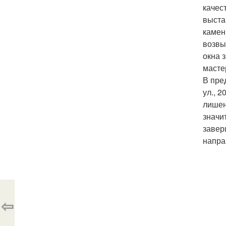
качес
выста
камен
возвы
окна 
масте
В пре
ул., 
лишен
значи
завер
напра
⇦