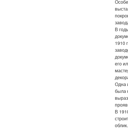
Особе
выста
покро
завод
В год
докум
1910 
завод
докум
его ил
масте
декор
Одна 
была 
выраз
прояв
В 191
строи
облик