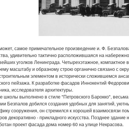
может, самое примечательное произведение и. Ф. Безпало
ства, удивительно тактично расположившаяся на набережной
вейших уголков Ленинграда. Четырехэтажное, компактное в
оему масштабу и образному строю органично связано с ок
строительным элементом в исторически сложившемся анса
ского пейзажа. К разработке фасадов Иннокентий Федорович
ника, исследователя архитектуры.
е школы выполнено в стиле "Петровского Барокко", весьма
ии Безпалов добился создания удобных для занятий, уютны
фику сооружения, он стремился к хорошей взаимосвязи по
ров декоративно - прикладного искусства. Позднее здание н
ботан проект фасада дома номер 60 на улице Некрасова.