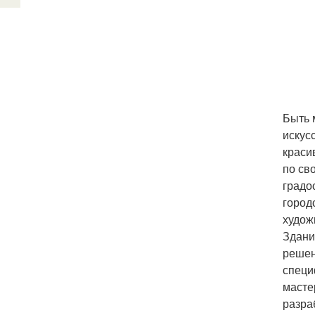
Быть 
искус
краси
по св
градо
город
худож
Здани
решен
специ
масте
разра