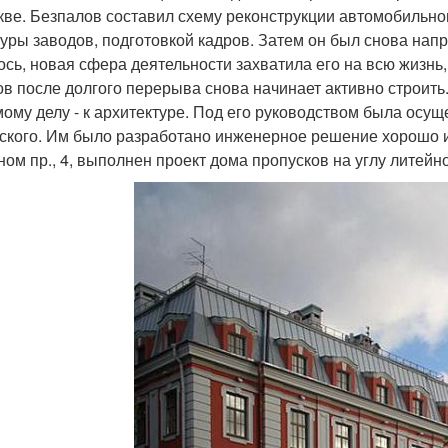
кве. Безпалов составил схему реконструкции автомобильно
туры заводов, подготовкой кадров. Затем он был снова нап
ось, новая сфера деятельности захватила его на всю жизнь, 
ов после долгого перерыва снова начинает активно строить
ому делу - к архитектуре. Под его руководством была осущ
ского. Им было разработано инженерное решение хорошо и
ном пр., 4, выполнен проект дома пропусков на углу литейн