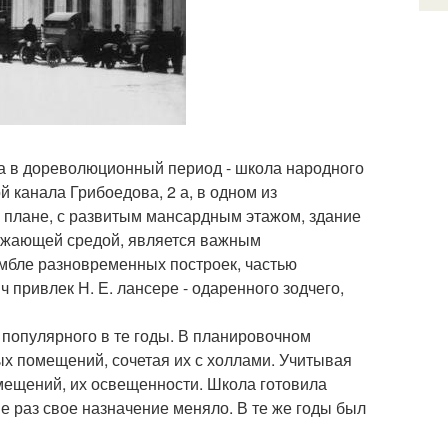
ва в дореволюционный период - школа народного
 канала Грибоедова, 2 а, в одном из
 плане, с развитым мансардным этажом, здание
ружающей средой, является важным
мбле разновременных построек, частью
 привлек Н. Е. лансере - одаренного зодчего,
 популярного в те годы. В планировочном
х помещений, сочетая их с холлами. Учитывая
мещений, их освещенности. Школа готовила
е раз свое назначение меняло. В те же годы был