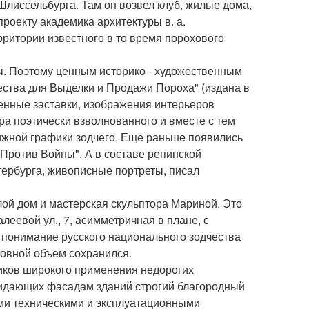
Шлиссельбурга. Там он возвел клуб, жилые дома,
роекту академика архитектуры в. а.
рритории известного в то время порохового
ы. Поэтому ценным историко - художественным
ества для Выделки и Продажи Пороха" (издана в
ленные заставки, изображения интерьеров
ра поэтически взволнованного и вместе с тем
ижной графики зодчего. Еще раньше появились
а "Против Войны". А в составе репинской
ербурга, живописные портреты, писал
лой дом и мастерская скульптора Мариной. Это
еевой ул., 7, асимметричная в плане, с
 понимание русского национального зодчества
новной объем сохранился.
иков широкого применения недорогих
придающих фасадам зданий строгий благородный
ми техническими и эксплуатационными