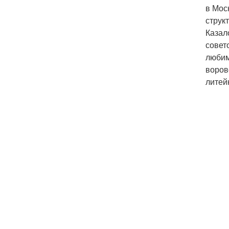
в Мос
струк
Казал
совет
любим
воров
литей