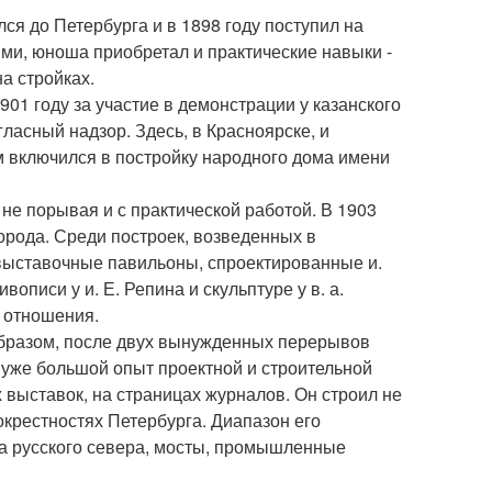
я до Петербурга и в 1898 году поступил на
ми, юноша приобретал и практические навыки -
а стройках.
901 году за участие в демонстрации у казанского
гласный надзор. Здесь, в Красноярске, и
м включился в постройку народного дома имени
не порывая и с практической работой. В 1903
орода. Среди построек, возведенных в
выставочные павильоны, спроектированные и.
описи у и. Е. Репина и скульптуре у в. а.
 отношения.
образом, после двух вынужденных перерывов
 уже большой опыт проектной и строительной
 выставок, на страницах журналов. Он строил не
 окрестностях Петербурга. Диапазон его
тва русского севера, мосты, промышленные