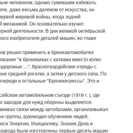
ным человеком, однако сумевшим избежать
ле, даже весьма далеком от искусства, он
первой мировой войны, когда зодчий
 механикой. Он основательно изучил
урной деятельности. В дни великой октябрьской
ного изобретателя деталей машин, во главе
алов решил применить в бронеавтомобилях
ование "в броневиках с катками вместо колес
ездорожью …". Красногвардейские отряды с
е средней рогатки, а затем у детского села. По
череди и остальные "Бронекегрессы". Это и
йском автомобильном съезде (1919 г. ), где
их заводов для нужд обороны выделяется.
аживал связи между автобазами, организовывал
ые группы, руководил обучением людей,
юся Энергию, Инициативу, Знание Дела и
о завода были изготовлены первые десять машин