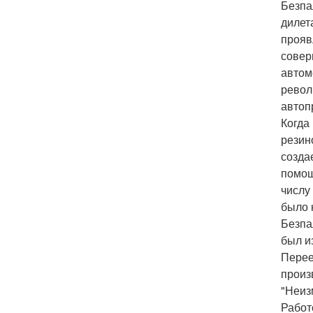
Безпа
дилет
прояв
совер
автом
револ
автоп
Когда
резин
созда
помощ
числу
было 
Безпа
был и
Перее
произ
"Неиз
Работ