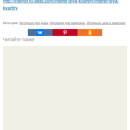
http://interior.ru-best.com/interer-dlya-kvartiry/interer-dlya-
kvartiry
Категории:
Интерьер для дома
,
Интерьер для квартиры
,
Интерьер зала в квартире
Читайте также
Дизайн в деталях.