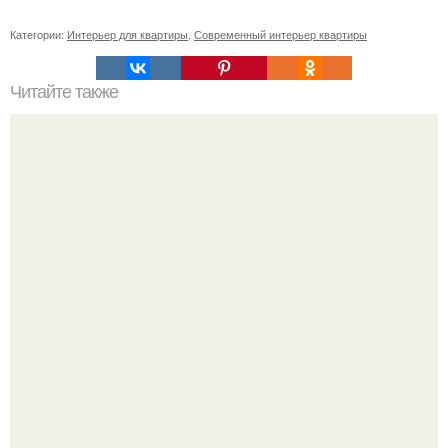
Категории:
Интерьер для квартиры
,
Современный интерьер квартиры
Читайте также
Интерьер гостиной. Интерьер гостиной в классическом
стиле.