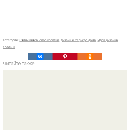
Категории:
Стили интерьеров квартир
,
Дизайн интерьера дома
,
Идеи дизайна
спальни
Читайте также
Значение картина с волками. В том случае, если вы
любите вышивать, то наверняка задумывались о том,