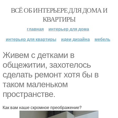
ВСЁ ОБ ИНТЕРЬЕРЕ ДЛЯ ДОМА И
КВАРТИРЫ
главная
интерьер для дома
интерьер для квартиры
идеи дизайна
мебель
Живем с детками в
общежитии, захотелось
сделать ремонт хотя бы в
таком маленьком
пространстве.
Как вам наше скромное преображение?