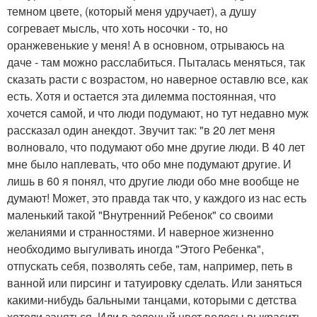
темном цвете, (который меня удручает), а душу
согревает мысль, что хоть носочки - то, но
оранжевенькие у меня! А в основном, отрываюсь на
даче - там можно расслабиться. Пыталась меняться, так
сказать расти с возрастом, но наверное оставлю все, как
есть. Хотя и остается эта дилемма постоянная, что
хочется самой, и что люди подумают, но тут недавно муж
рассказал один анекдот. Звучит так: "в 20 лет меня
волновало, что подумают обо мне другие люди. В 40 лет
мне было наплевать, что обо мне подумают другие. И
лишь в 60 я понял, что другие люди обо мне вообще не
думают! Может, это правда так что, у каждого из нас есть
маленький такой "Внутренний Ребенок" со своими
желаниями и странностями. И наверное жизненно
необходимо выгуливать иногда "Этого Ребенка",
отпускать себя, позволять себе, там, например, петь в
ванной или пирсинг и татуировку сделать. Или заняться
какими-нибудь бальными танцами, которыми с детства
хотели заняться. Или в зеленый цвет волосы выкрасить