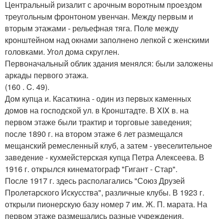
Центральный ризалит с арочным воротным проездом
треугольным фронтоном увенчан. Между первым и
вторым этажами - рельефная тяга. Поле между
кронштейном над окнами заполнено лепкой с женскими
головками. Угол дома скруглен.
Первоначальный облик здания менялся: были заложены
аркады первого этажа.
(160 . C. 49).
Дом купца и. Касаткина - один из первых каменных
домов на господской ул. в Кронштадте. В XIX в. на
первом этаже были трактир и торговые заведения;
после 1890 г. на втором этаже 6 лет размещался
мещанский ремесленный клуб, а затем - увеселительное
заведение - кухмейстерская купца Петра Алексеева. В
1916 г. открылся кинематограф "Гигант - Стар".
После 1917 г. здесь располагались "Союз Друзей
Пролетарского Искусства", различные клубы. В 1923 г.
открыли пионерскую базу номер 7 им. Ж. П. марата. На
первом этаже размещались разные учреждения.