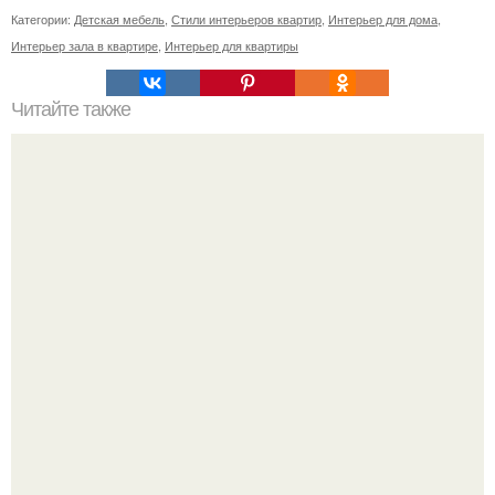
Категории:
Детская мебель
,
Стили интерьеров квартир
,
Интерьер для дома
,
Интерьер зала в квартире
,
Интерьер для квартиры
Читайте также
10 способов сделать маленькую комнату просторнее: