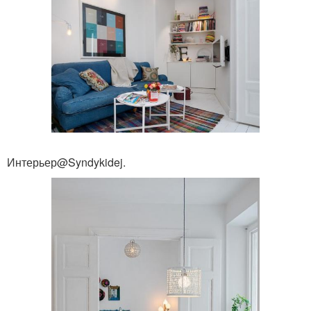
Интерьер@Syndykidej.