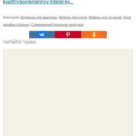
kvartiry/sovremennyy-interer-kv...
Категории:
Интерьер для квартиры
,
Мебель для кухни
,
Мебель для гостиной
,
Идеи
дизайна спальни
,
Современный интерьер квартиры
Читайте также
Полы 3D своими руками.