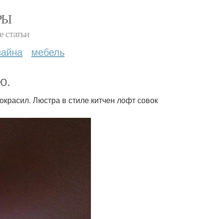
РЫ
е статьи
зайна
мебель
ю.
окрасил. Люстра в стиле китчен лофт совок