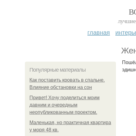
В
лучшие 
главная
интерь
Жен
Пошёл
эдиш
Популярные материалы
Как поставить кровать в спальне.
Влияние обстановки на сон
Привет! Хочу поделиться моим
давним и очередным
неопубликованным проектом.
Маленькая, но практичная квартира
у моря 48 кв.