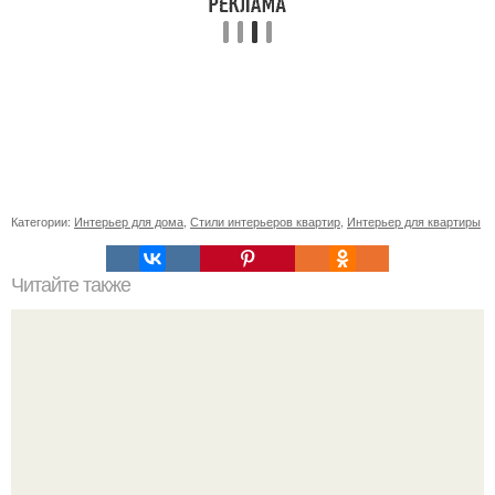
Категории:
Интерьер для дома
,
Стили интерьеров квартир
,
Интерьер для квартиры
Читайте также
Софийская синагога. - Крупнейшая сефардская синагога