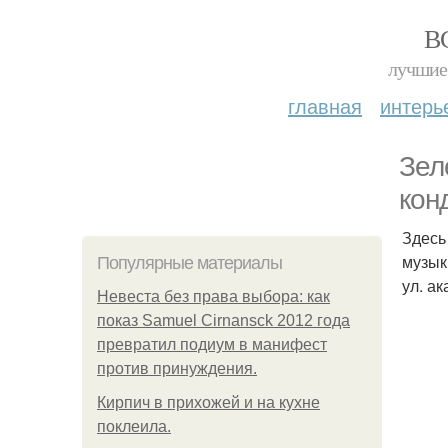
В
лучшие 
главная
интерь
Зел
кон
Здесь
музык
Популярные материалы
ул. а
Невеста без права выбора: как
показ Samuel Cirnansck 2012 года
превратил подиум в манифест
против принуждения.
Кирпич в прихожей и на кухне
поклеила.