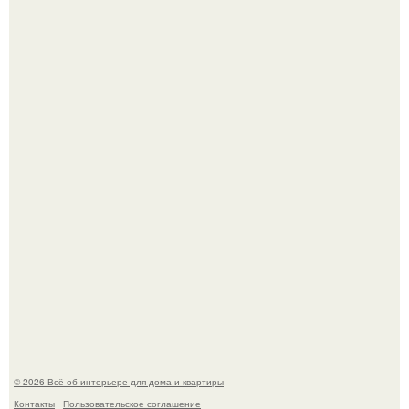
5 ошибок в планировке, из-за которых вы теряете метры.
"Проиллюстрированные Люди": Томас майландер
превратил солнечные ожоги в арт - объект.
© 2026 Всё об интерьере для дома и квартиры
Контакты
Пользовательское соглашение