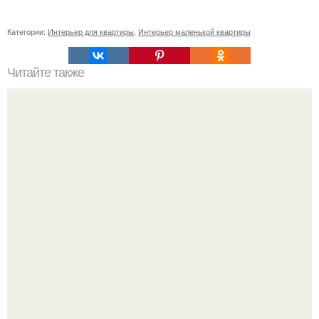
Категории:
Интерьер для квартиры
,
Интерьер маленькой квартиры
Читайте также
Наполнение шкафа в прихожую. Назначение шкафа-
купе в прихожую и особенности внутреннего наполнения