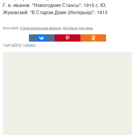
Г. в. иванов. "Новогодние Стансы". 1915 с. Ю.
Жуковский. "В Старом Доме (Интерьер)". 1913
Категории:
Стили интерьеров квартир
,
Интерьер для дома
Читайте также
Шторы, от которых пора отказаться: 6 антитрендов.