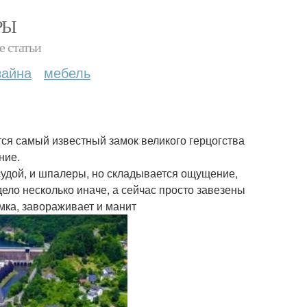
РЫ
е статьи
зайна
мебель
тся самый известный замок великого герцогства
ние.
осудой, и шпалеры, но складывается ощущение,
дело несколько иначе, а сейчас просто завезены
мка, завораживает и манит