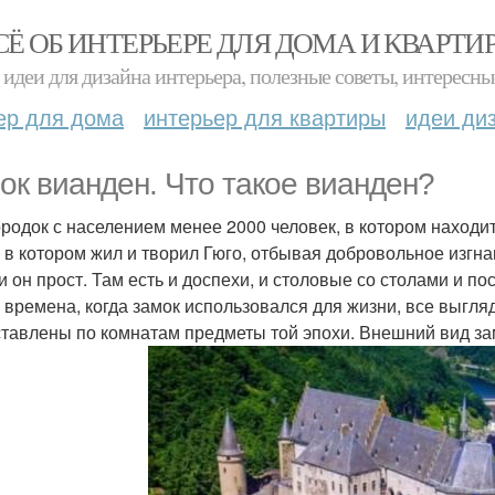
СЁ ОБ ИНТЕРЬЕРЕ ДЛЯ ДОМА И КВАРТИ
идеи для дизайна интерьера, полезные советы, интересны
ер для дома
интерьер для квартиры
идеи ди
ок вианден. Что такое вианден?
ородок с населением менее 2000 человек, в котором находи
, в котором жил и творил Гюго, отбывая добровольное изгна
и он прост. Там есть и доспехи, и столовые со столами и п
о времена, когда замок использовался для жизни, все выгля
ставлены по комнатам предметы той эпохи. Внешний вид за