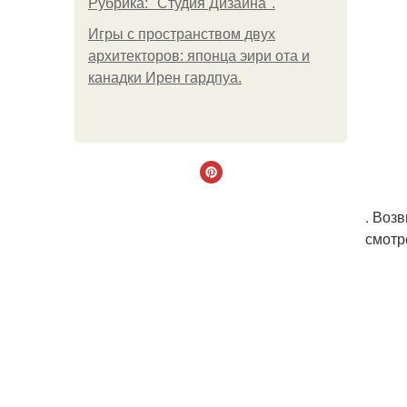
Рубрика: "Студия Дизайна".
Игры с пространством двух
архитекторов: японца эири ота и
канадки Ирен гардпуа.
. Воз
смотр