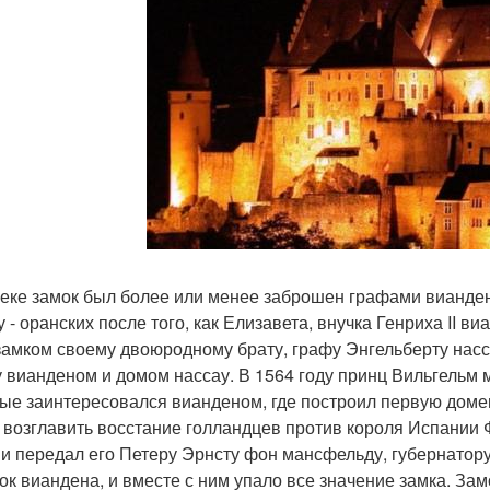
веке замок был более или менее заброшен графами вианде
у - оранских после того, как Елизавета, внучка Генриха II 
 замком своему двоюродному брату, графу Энгельберту нас
 вианденом и домом нассау. В 1564 году принц Вильгельм 
ые заинтересовался вианденом, где построил первую доменн
 возглавить восстание голландцев против короля Испании Ф
 и передал его Петеру Эрнсту фон мансфельду, губернатор
ок виандена, и вместе с ним упало все значение замка. Зам