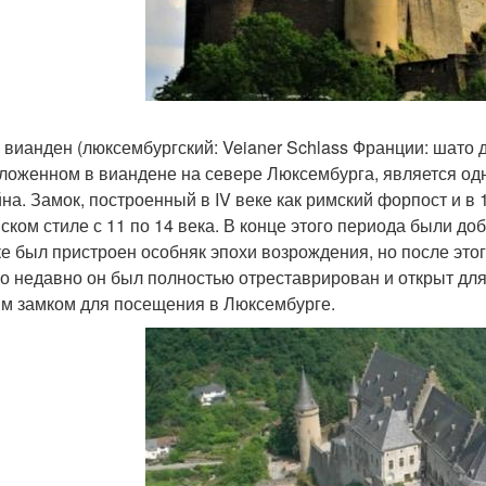
 вианден (люксембургский: Veianer Schlass Франции: шато д
ложенном в виандене на севере Люксембурга, является од
йна. Замок, построенный в IV веке как римский форпост и в
ском стиле с 11 по 14 века. В конце этого периода были до
ке был пристроен особняк эпохи возрождения, но после это
о недавно он был полностью отреставрирован и открыт для
м замком для посещения в Люксембурге.