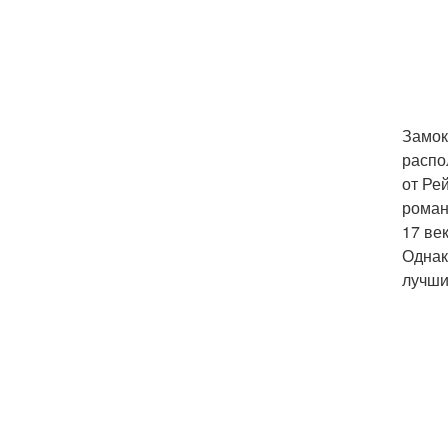
Замок
распо
от Ре
роман
17 ве
Однак
лучши