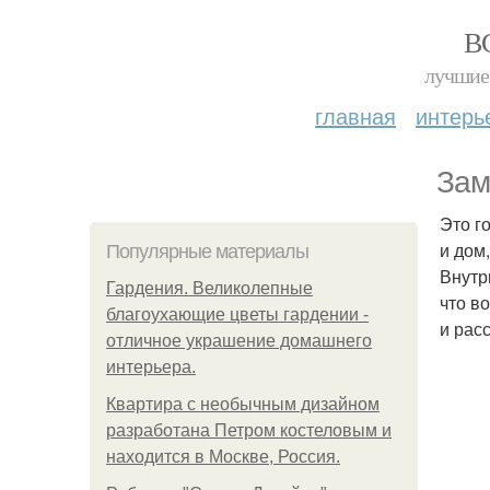
В
лучшие 
главная
интерь
Зам
Это г
и дом
Популярные материалы
Внутр
Гардения. Великолепные
что в
благоухающие цветы гардении -
и рас
отличное украшение домашнего
интерьера.
Квартира с необычным дизайном
разработана Петром костеловым и
находится в Москве, Россия.