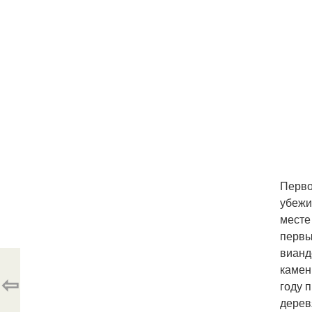
Перво
убежи
месте
первы
вианд
камен
⇦
году 
дерев