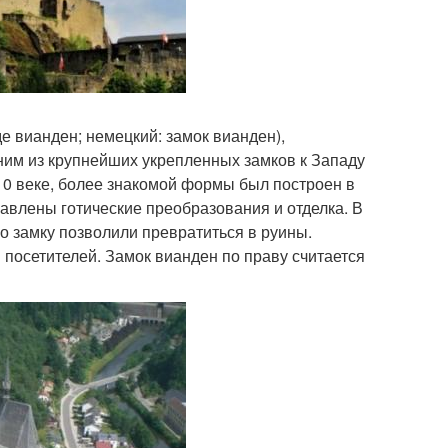
е вианден; немецкий: замок вианден),
ним из крупнейших укрепленных замков к Западу
 10 веке, более знакомой формы был построен в
бавлены готические преобразования и отделка. В
го замку позволили превратиться в руины.
 посетителей. Замок вианден по праву считается