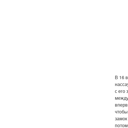
В 16 
насса
с его
между
вперв
чтобы
замок
потом