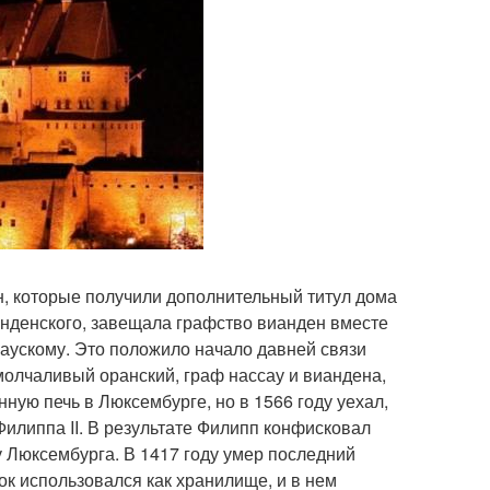
н, которые получили дополнительный титул дома
вианденского, завещала графство вианден вместе
саускому. Это положило начало давней связи
молчаливый оранский, граф нассау и виандена,
ую печь в Люксембурге, но в 1566 году уехал,
илиппа II. В результате Филипп конфисковал
у Люксембурга. В 1417 году умер последний
ок использовался как хранилище, и в нем