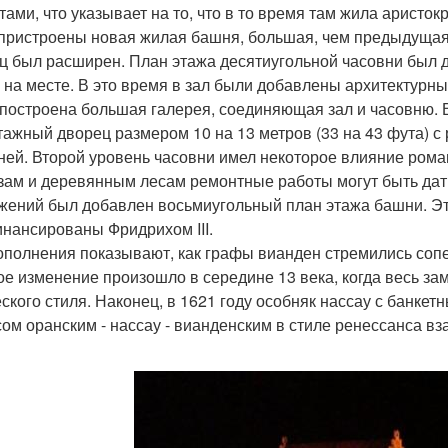
тами, что указывает на то, что в то время там жила аристо
пристроены новая жилая башня, большая, чем предыдущая,
ц был расширен. План этажа десятиугольной часовни был 
 на месте. В это время в зал были добавлены архитектурны
построена большая галерея, соединяющая зал и часовню. 
тажный дворец размером 10 на 13 метров (33 на 43 фута) с
ней. Второй уровень часовни имел некоторое влияние рома
зам и деревянным лесам ремонтные работы могут быть дат
жений был добавлен восьмиугольный план этажа башни. Э
нансированы Фридрихом III.
ополнения показывают, как графы вианден стремились соп
ое изменение произошло в середине 13 века, когда весь з
еского стиля. Наконец, в 1621 году особняк нассау с банке
ом оранским - нассау - вианденским в стиле ренессанса в