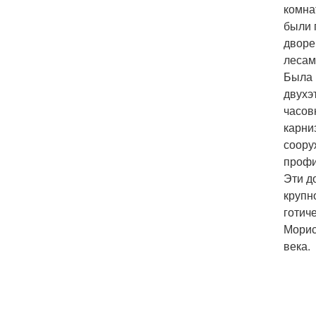
комна
были 
дворе
лесам
Была 
двухэ
часов
карни
соору
профи
Эти д
крупн
готич
Морис
века.