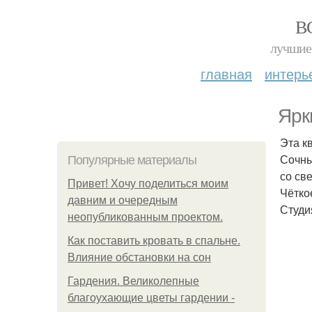
В
лучшие 
главная
интерь
Ярк
Эта к
Сочны
Популярные материалы
со св
Привет! Хочу поделиться моим
Чётко
давним и очередным
Студи
неопубликованным проектом.
Как поставить кровать в спальне.
Влияние обстановки на сон
Гардения. Великолепные
благоухающие цветы гардении -