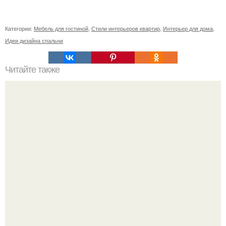
Категории:
Мебель для гостиной
,
Стили интерьеров квартир
,
Интерьер для дома
,
Идеи дизайна спальни
Читайте также
Виды пеларгоний. Это важно знать.