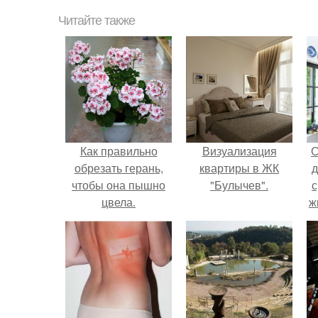
Читайте также
Как правильно
Визуализация
С
обрезать герань,
квартиры в ЖК
д
чтобы она пышно
"Булычев".
с
цвела.
ж
с
с