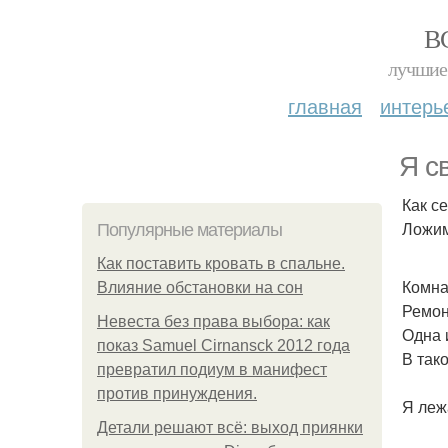
В
лучшие 
главная
интерь
Я с
Как с
Ложим
Популярные материалы
Как поставить кровать в спальне.
Комна
Влияние обстановки на сон
Ремон
Невеста без права выбора: как
Одна 
показ Samuel Cirnansck 2012 года
В так
превратил подиум в манифест
против принуждения.
Я леж
Детали решают всё: выход приянки