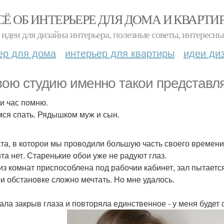
СЁ ОБ ИНТЕРЬЕРЕ ДЛЯ ДОМА И КВАРТИ
идеи для дизайна интерьера, полезные советы, интересны
ер для дома
интерьер для квартиры
идеи ди
вою студию именно такои представл
еи час помню.
ся спать. Рядышком муж и сын.
та, в которои мы проводили большую часть своего времени, 
та нет. Старенькие обои уже не радуют глаз.
из комнат приспособлена под рабочии кабинет, зал пытаетс
ои обстановке сложно мечтать. Но мне удалось.
ала закрыв глаза и повторяла единственное - у меня будет 