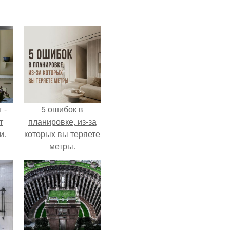
 -
5 ошибок в
т
планировке, из-за
и.
которых вы теряете
метры.