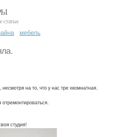
РЫ
е статьи
зайна
мебель
яла.
несмотря на то, что у нас тре хкомнатная.
я отремонтироваться.
своя студия!