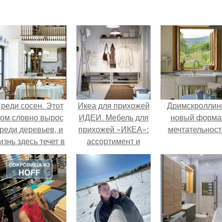
реди сосен. Этот
Икеа для прихожей
Дримскроллинг
ом словно вырос
ИДЕИ. Мебель для
новый форма
реди деревьев, и
прихожей «ИКЕА»:
мечтательност
изнь здесь течет в
ассортимент и
обственном ритме
функциональные
- спокойно, без
особенности
пешки и лишнего
шума.