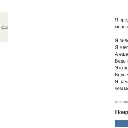
Я пре
⇦
мелоч
Я вид
Я меч
А еще
Ведь 
Это зн
Ведь 
Я нам
чем м
Категори
Понр