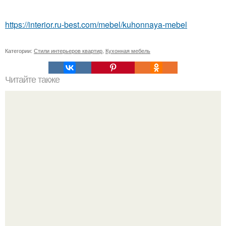
https://interior.ru-best.com/mebel/kuhonnaya-mebel
Категории:
Стили интерьеров квартир
,
Кухонная мебель
Читайте также
Плитка для печки в доме. Плитка для печи и камина -
какую выбрать и какой лучше обложить печь в доме.