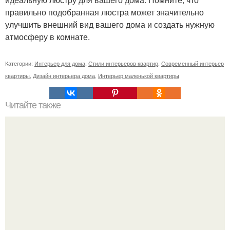
правильно подобранная люстра может значительно
улучшить внешний вид вашего дома и создать нужную
атмосферу в комнате.
Категории:
Интерьер для дома
,
Стили интерьеров квартир
,
Современный интерьер
квартиры
,
Дизайн интерьера дома
,
Интерьер маленькой квартиры
Читайте также
Как приготовить гипс для заливки форм. Как разводить
гипс: Все о приготовлении идеального раствора