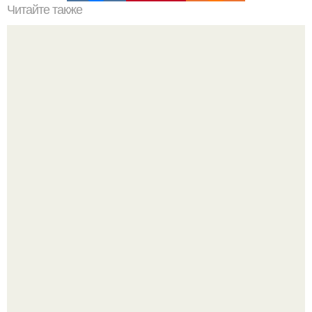
Читайте также
Ваза из бутылки. Приступаем к уроку
В июле 1959 года в Москве, в парке "Сокольники",
открылась американская национальная выставка.