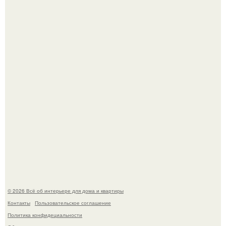
Среди сосен. Этот дом словно вырос среди деревьев, и
жизнь здесь течет в собственном ритме - спокойно, без
спешки и лишнего шума.
Привет всем дизайнерам интерьеров и не только!
© 2026 Всё об интерьере для дома и квартиры
Контакты
Пользовательское соглашение
Политика конфидециальности