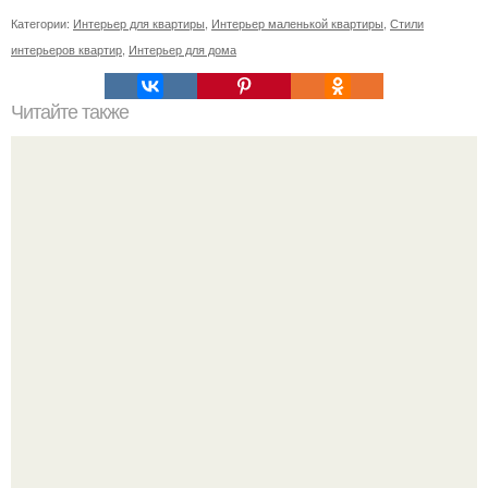
Категории:
Интерьер для квартиры
,
Интерьер маленькой квартиры
,
Стили
интерьеров квартир
,
Интерьер для дома
Читайте также
Резьба по дереву в стиле барокко. Резьба по дереву:
стилистические направления и характерные узоры.