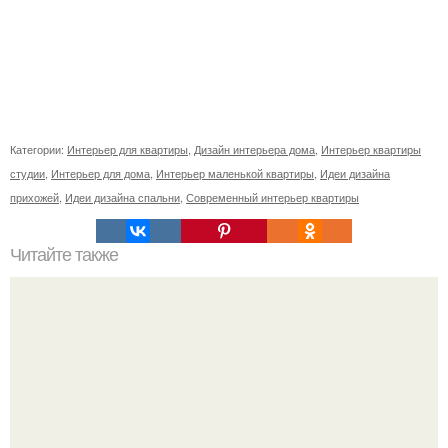
Категории:
Интерьер для квартиры
,
Дизайн интерьера дома
,
Интерьер квартиры
студии
,
Интерьер для дома
,
Интерьер маленькой квартиры
,
Идеи дизайна
прихожей
,
Идеи дизайна спальни
,
Современный интерьер квартиры
Читайте также
Как очистить стиральную машину.