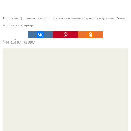
Категории:
Детская мебель
,
Интерьер маленькой квартиры
,
Идеи дизайна
,
Стили
интерьеров квартир
Читайте также
Ваза из бутылки. Приступаем к уроку