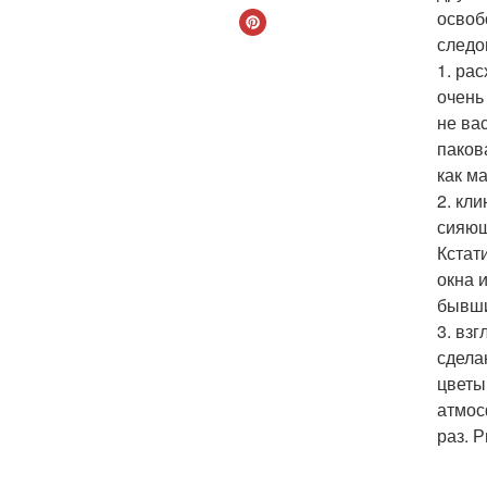
освоб
следо
1. ра
очень
не ва
паков
как м
2. кл
сияющ
Кстат
окна 
бывши
3. вз
сдела
цветы
атмос
раз. 