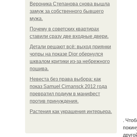
Вероника Степанова снова вышла
замуж за собственного бывшего
мужа.
Почему в советских квартирах
ставили сразу две входные двери.
Детали решают всё: выход приянки
чопры на показе Dior обернулся
шквалом критики из-за небрежного
пошива.
Невеста без права выбора: как
показ Samuel Cirnansck 2012 года
превратил подиум в манифест
против принуждения.
Растения как украшения интерьера.
. Что
покин
друго