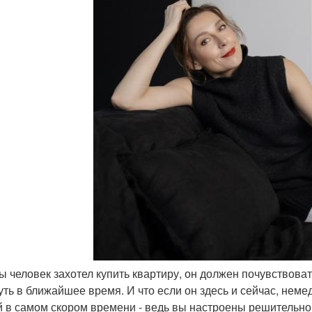
бы человек захотел купить квартиру, он должен почувствов
уть в ближайшее время. И что если он здесь и сейчас, немедл
й в самом скором времени - ведь вы настроены решительно!