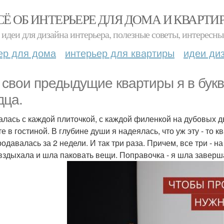
СЁ ОБ ИНТЕРЬЕРЕ ДЛЯ ДОМА И КВАРТИ
идеи для дизайна интерьера, полезные советы, интересны
ер для дома
интерьер для квартиры
идеи ди
 свои предыдущие квартиры я в бук
дца.
лась с каждой плиточкой, с каждой филенкой на дубовых д
е в гостиной. В глубине души я надеялась, что уж эту - то к
родавалась за 2 недели. И так три раза. Причем, все три -
 вздыхала и шла паковать вещи. Поправочка - я шла завер