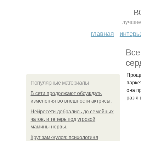
В
лучшие 
главная
интерь
Все
сер
Проща
паркет
Популярные материалы
она п
В сети продолжают обсуждать
раз я
изменения во внешности актрисы.
Нейросети добрались до семейных
чатов, и теперь под угрозой
мамины нервы.
Круг замкнулся: психологиня