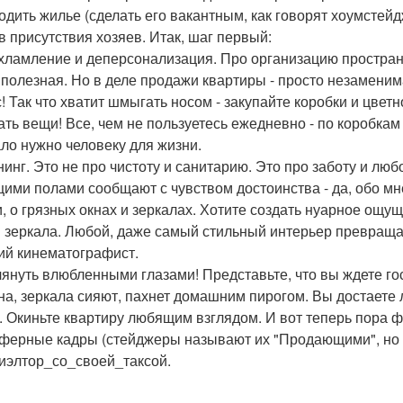
одить жилье (сделать его вакантным, как говорят хоумстейд
в присутствия хозяев. Итак, шаг первый:
схламление и деперсонализация. Про организацию простран
 полезная. Но в деле продажи квартиры - просто незаменим
с! Так что хватит шмыгать носом - закупайте коробки и цветн
ать вещи! Все, чем не пользуетесь ежедневно - по коробка
ало нужно человеку для жизни.
ининг. Это не про чистоту и санитарию. Это про заботу и л
ими полами сообщают с чувством достоинства - да, обо мне
и, о грязных окнах и зеркалах. Хотите создать нуарное ощу
и зеркала. Любой, даже самый стильный интерьер превращае
й кинематографист.
глянуть влюбленными глазами! Представьте, что вы ждете г
на, зеркала сияют, пахнет домашним пирогом. Вы достаете л
. Окиньте квартиру любящим взглядом. И вот теперь пора ф
ферные кадры (стейджеры называют их "Продающими", но мн
Риэлтор_со_своей_таксой.