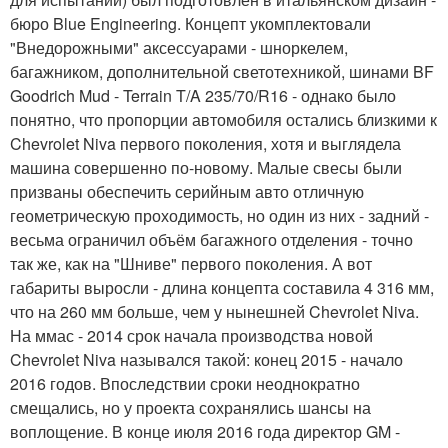
бюро Blue Engineering. Концепт укомплектовали
"Внедорожными" аксессуарами - шноркелем,
багажником, дополнительной светотехникой, шинами BF
Goodrich Mud - Terrain T/A 235/70/R16 - однако было
понятно, что пропорции автомобиля остались близкими к
Chevrolet Niva первого поколения, хотя и выглядела
машина совершенно по-новому. Малые свесы были
призваны обеспечить серийным авто отличную
геометрическую проходимость, но один из них - задний -
весьма ограничил объём багажного отделения - точно
так же, как на "Шниве" первого поколения. А вот
габариты выросли - длина концепта составила 4 316 мм,
что на 260 мм больше, чем у нынешней Chevrolet Niva.
На ммас - 2014 срок начала производства новой
Chevrolet Niva назывался такой: конец 2015 - начало
2016 годов. Впоследствии сроки неоднократно
смещались, но у проекта сохранялись шансы на
воплощение. В конце июля 2016 года директор GM -