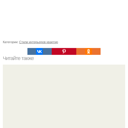
Категории:
Стили интерьеров квартир
Читайте также
Почему не растет фикус бенджамина?