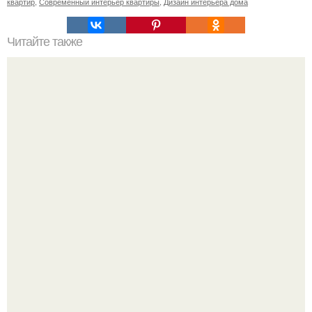
квартир
,
Современный интерьер квартиры
,
Дизайн интерьера дома
Читайте также
Замена электропроводки своими руками.
Стильный ремонт в двушке - мечта реальностью стала!