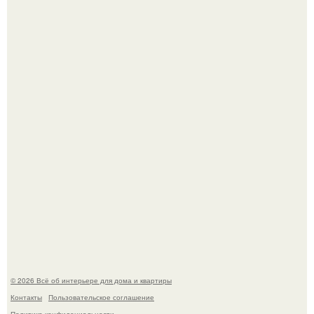
Детали решают всё: выход приянки чопры на показе Dior
обернулся шквалом критики из-за небрежного пошива.
69-Летний житель Италии создал фальшивый античный
амфитеатр и долгое время успешно выдавал его за
настоящее историческое наследие.
© 2026 Всё об интерьере для дома и квартиры
Контакты
Пользовательское соглашение
Политика конфидециальности