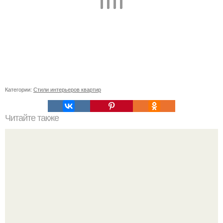
Категории:
Стили интерьеров квартир
Читайте также
Советские мебельные стенки названия. Вещи века:
советские стенки 80-х.