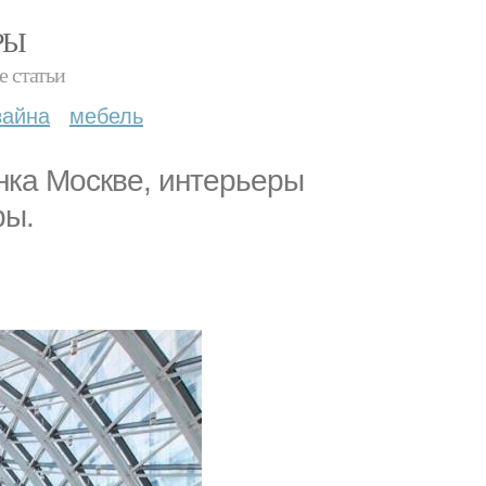
РЫ
е статьи
зайна
мебель
нка Москве, интерьеры
ры.