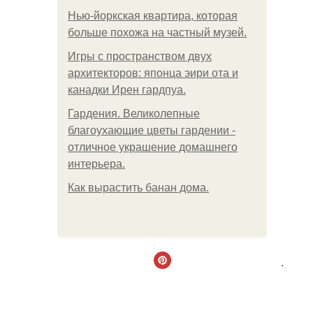
Нью-йоркская квартира, которая
больше похожа на частный музей.
Игры с пространством двух
архитекторов: японца эири ота и
канадки Ирен гардпуа.
Гардения. Великолепные
благоухающие цветы гардении -
отличное украшение домашнего
интерьера.
Как вырастить банан дома.
.