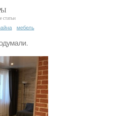
РЫ
е статьи
зайна
мебель
родумали.