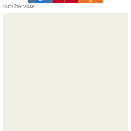
Читайте также
Как правильно обрезать герань, чтобы она пышно цвела.
Почему в советских квартирах ставили сразу две
входные двери.