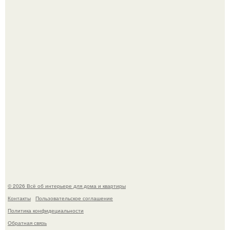
Сокровища из Hoff.
Стильная квартира в светлых приятных тонах.
© 2026 Всё об интерьере для дома и квартиры
Контакты
Пользовательское соглашение
Политика конфидециальности
Обратная связь