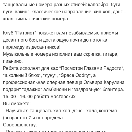
танцевальные номера разных стилей: капоэйра, буги-
вуги, вакинг, классическое направление, хип-хоп, дэнс -
холл, гимнастические номера.
Клуб "Патриот" покажет вам незабываемые приемы
десантного боя, и достающую почти до потолка
пирамиду из десантников!
Музыкальные номера исполнит вам скрипка, гитара,
пианино.
Ребята исполнят для вас "Посмотри Глазами Радости",
"школьный блюз", "луну", "Space Oddity", а
профессиональная оперная певица Эльвира Карулина
подарит "адажио" альбинони и "заздравную" блантера.
15. 00 - 16. 00 работа мастерских.
Вы сможете:
- Научиться танцевать хип-хоп, дэнс - холл, контемп
(возраст от 7 и нет предела.
Совершенству.
- Получить удовольствие от рисования песком;.