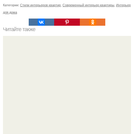
Категории:
Стили интерьеров квартир
,
Современный интерьер квартиры
,
Интерьер
для дома
Читайте также
Зеркала в интерьере.