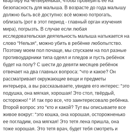
квартиру на четвереньках, чтобы проверить её на
безопасность для малыша. В возрасте до года малышу
должно быть всё доступно: всё можно потрогать,
облизать (рот в этот период - главный орган изучения
мира), погрызть. В случае если любая
исследовательская деятельность малыша натыкается на
слово "Нельзя", можно убить в ребёнке любопытство.
Поэтому моем пол почаще, мы спускаем на пол разные
противоударники типа одеял и пледов и пусть ребёнок
будет на полу? С шести до девяти месяцев ребёнок
отвечает на два главных вопроса: "что и какое? Он
рассматривает окружающие вещи и предметы
интерьера, а вы рассказываете, увидев его интерес: "это
подушка, она мягкая, хорошая! Это стол, твёрдый,
осторожно! " И так про все, что заинтересовало ребёнка.
Второй вопрос это "кто и какой? Тут вы описываете все
живое вокруг: "это кошка, она хорошая, осторожненько
ее погладим, она мягкая! Это тетя лена пришла, она
тоже хорошая. Это тетя врач, будет тебя смотреть и