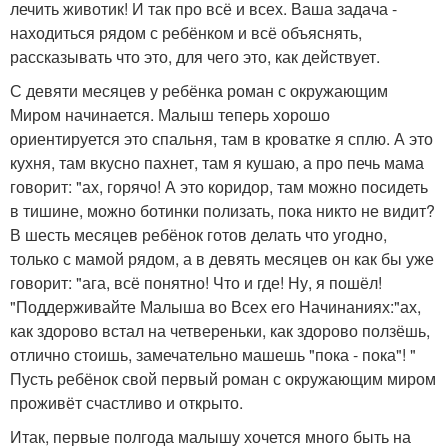
лечить животик! И так про всё и всех. Ваша задача -
находиться рядом с ребёнком и всё объяснять,
рассказывать что это, для чего это, как действует.
С девяти месяцев у ребёнка роман с окружающим
Миром начинается. Малыш теперь хорошо
ориентируется это спальня, там в кроватке я сплю. А это
кухня, там вкусно пахнет, там я кушаю, а про печь мама
говорит: "ах, горячо! А это коридор, там можно посидеть
в тишине, можно ботинки полизать, пока никто не видит?
В шесть месяцев ребёнок готов делать что угодно,
только с мамой рядом, а в девять месяцев он как бы уже
говорит: "ага, всё понятно! Что и где! Ну, я пошёл!
"Поддерживайте Малыша во Всех его Начинаниях:"ах,
как здорово встал на четвереньки, как здорово ползёшь,
отлично стоишь, замечательно машешь "пока - пока"! "
Пусть ребёнок свой первый роман с окружающим миром
проживёт счастливо и открыто.
Итак, первые полгода малышу хочется много быть на