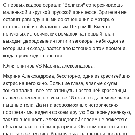
С первых кадров сериала "Великая" сопереживаешь
маленькой и хрупкой прусской принцессе. Зрителей не
оставят равнодушными ее отношения с матерью -
интриганкой и взбалмошным Петром III. Вместо
ненужных исторических ремарок на первый план
выходит дворцовые интриги и заговоры, наблюдая за
которыми и складывается впечатление о том времени,
когда происходят события.
Юлия снигирь VS Марина александрова.
Марина Александрова, бесспорно, одна из красивейших
актрис нашего кино. Большие глаза, впалые скулы,
тонкая талия - всё это атрибуты настоящей красавицы
нашего времени, но, увы, не 18 века, когда в моде были
пышные тела. Да и на всевозможных исторических
портретах мы видели совсем другую Екатерину великую,
так что внешность Александровой совсем не вяжется с
образом властной императрицы. Об этом говорит и тот
факт, что ее героиня большую часть времени проводит