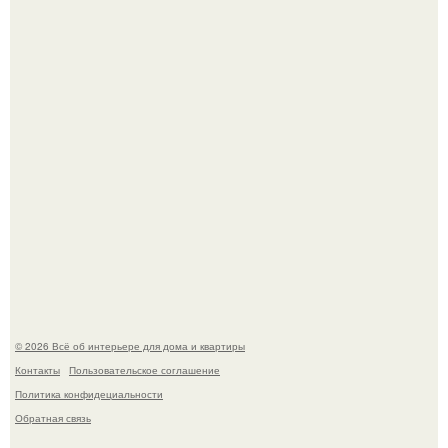
Привет всем дизайнерам интерьеров и не только!
"Проиллюстрированные Люди": Томас майландер
превратил солнечные ожоги в арт - объект.
© 2026 Всё об интерьере для дома и квартиры
Контакты
Пользовательское соглашение
Политика конфидециальности
Обратная связь