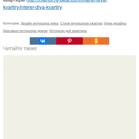
kvartiry/interer-dlya-kvartiry
Категории:
Дизайн интерьера дома
,
Стили интерьеров квартир
,
Идеи дизайна
,
Красивые интерьеры домов
,
Интерьер для квартиры
Читайте также
Загородная романтика. Деревянный коттедж в
традиционном русском стиле.