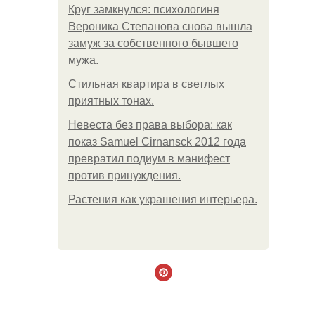
Круг замкнулся: психологиня
Вероника Степанова снова вышла
замуж за собственного бывшего
мужа.
Стильная квартира в светлых
приятных тонах.
Невеста без права выбора: как
показ Samuel Cirnansck 2012 года
превратил подиум в манифест
против принуждения.
Растения как украшения интерьера.