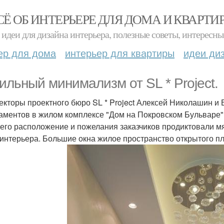
СЁ ОБ ИНТЕРЬЕРЕ ДЛЯ ДОМА И КВАРТИ
идеи для дизайна интерьера, полезные советы, интересны
ер для дома
интерьер для квартиры
идеи ди
ильный минимализм от SL * Project.
екторы проектного бюро SL * Project Алексей Николашин 
аментов в жилом комплексе "Дом на Покровском Бульваре"
 его расположение и пожелания заказчиков продиктовали м
 интерьера. Большие окна жилое пространство открытого 